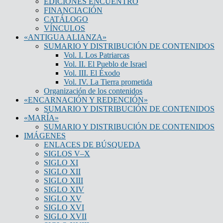
EDICIONES ENCUENTRO
FINANCIACIÓN
CATÁLOGO
VÍNCULOS
«ANTIGUA ALIANZA»
SUMARIO Y DISTRIBUCIÓN DE CONTENIDOS
Vol. I. Los Patriarcas
Vol. II. El Pueblo de Israel
Vol. III. El Éxodo
Vol. IV. La Tierra prometida
Organización de los contenidos
«ENCARNACIÓN Y REDENCIÓN»
SUMARIO Y DISTRIBUCIÓN DE CONTENIDOS
«MARÍA»
SUMARIO Y DISTRIBUCIÓN DE CONTENIDOS
IMÁGENES
ENLACES DE BÚSQUEDA
SIGLOS V–X
SIGLO XI
SIGLO XII
SIGLO XIII
SIGLO XIV
SIGLO XV
SIGLO XVI
SIGLO XVII