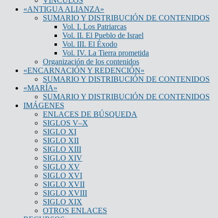
VÍNCULOS
«ANTIGUA ALIANZA»
SUMARIO Y DISTRIBUCIÓN DE CONTENIDOS
Vol. I. Los Patriarcas
Vol. II. El Pueblo de Israel
Vol. III. El Éxodo
Vol. IV. La Tierra prometida
Organización de los contenidos
«ENCARNACIÓN Y REDENCIÓN»
SUMARIO Y DISTRIBUCIÓN DE CONTENIDOS
«MARÍA»
SUMARIO Y DISTRIBUCIÓN DE CONTENIDOS
IMÁGENES
ENLACES DE BÚSQUEDA
SIGLOS V–X
SIGLO XI
SIGLO XII
SIGLO XIII
SIGLO XIV
SIGLO XV
SIGLO XVI
SIGLO XVII
SIGLO XVIII
SIGLO XIX
OTROS ENLACES