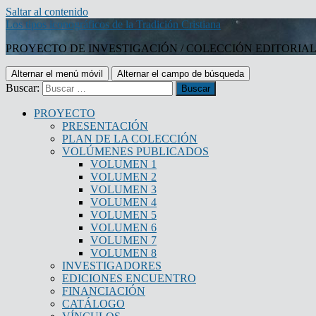
Saltar al contenido
Los tipos iconográficos de la Tradición Cristiana
PROYECTO DE INVESTIGACIÓN / COLECCIÓN EDITORIA
Alternar el menú móvil
Alternar el campo de búsqueda
Buscar:
PROYECTO
PRESENTACIÓN
PLAN DE LA COLECCIÓN
VOLÚMENES PUBLICADOS
VOLUMEN 1
VOLUMEN 2
VOLUMEN 3
VOLUMEN 4
VOLUMEN 5
VOLUMEN 6
VOLUMEN 7
VOLUMEN 8
INVESTIGADORES
EDICIONES ENCUENTRO
FINANCIACIÓN
CATÁLOGO